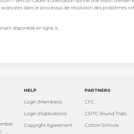
oton – Vers un cadre d’orientation
donne une vision d’ensemb
s avancées dans le processus de résolution des problèmes criti
nant disponible en ligne à:
HELP
PARTNERS
Login (Members)
CFC
Login (Publications)
CSITC Round Trials
Member
Copyright Agreement
Cotton Schools
;